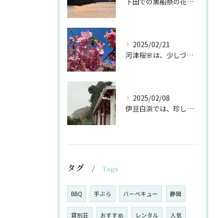
下田での黒船祭の花火🎆
2025/02/21
河津桜🌸は、少しづつ咲き始めてますが、今の時期は、白浜桜の里...
2025/02/08
伊豆白浜では、珍しい雪❄️
タグ
Tags
BBQ
手ぶら
バーベキュー
静岡
貸別荘
おすすめ
レンタル
人気