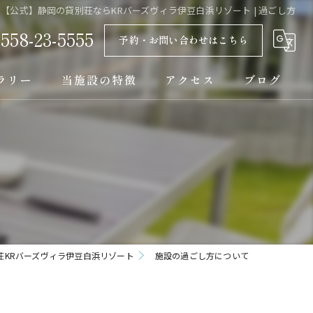
【公式】静岡の貸別荘ならKRバーズヴィラ伊豆白浜リゾート | 過ごし方
0558-23-5555
予約・お問い合わせはこちら
ラリー
当施設の特徴
アクセス
ブログ
コテージ
て
バーベキュー
一棟貸し
おしゃれ
荘KRバーズヴィラ伊豆白浜リゾート
施設の過ごし方について
宿泊