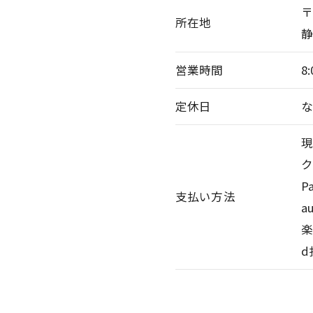
〒
所在地
静
営業時間
8:
定休日
P
支払い方法
a
d