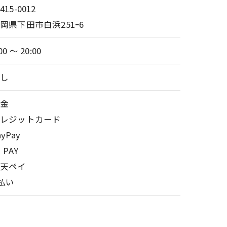
415-0012
岡県下田市白浜251ｰ6
00 〜 20:00
なし
現金
クレジットカード
ayPay
u PAY
楽天ペイ
払い